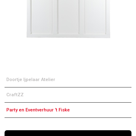
Doortje Ijpelaar Atelier
CraftZZ
Party en Eventverhuur ’t Fiske